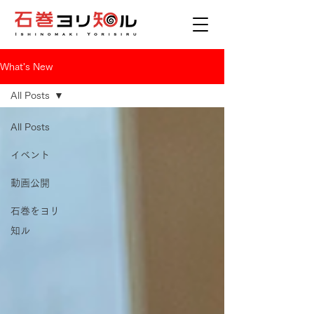
What's New
All Posts
All Posts
イベント
動画公開
石巻をヨリ
知ル