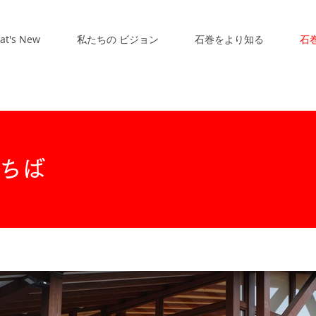
at's New
私たちの ビジョン
石巻をより知る
石
ちば